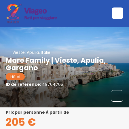
Vieste, Apulia, Italie
Mare Family | Vieste, Apulia,
Gargano
Hôtel
ID de référence:
49764765
prix par personne À partir de
205 €