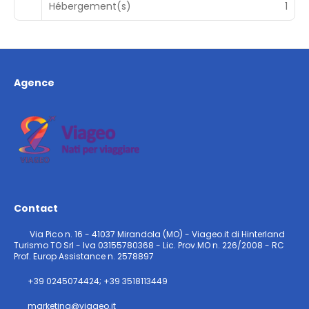
Hébergement(s)
1
Agence
Contact
Via Pico n. 16 - 41037 Mirandola (MO) - Viageo.it di Hinterland
Turismo TO Srl - Iva 03155780368 - Lic. Prov.MO n. 226/2008 - RC
Prof. Europ Assistance n. 2578897
+39 0245074424; +39 3518113449
marketing@viageo.it