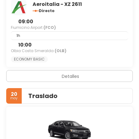
Aeroitalia - XZ 2611
Directo
09:00
Fiumicino Airport
(FCO)
1h
10:00
Olbia Costa Smeralda
(OLB)
ECONOMY BASIC​
Detalles
20
Traslado
may