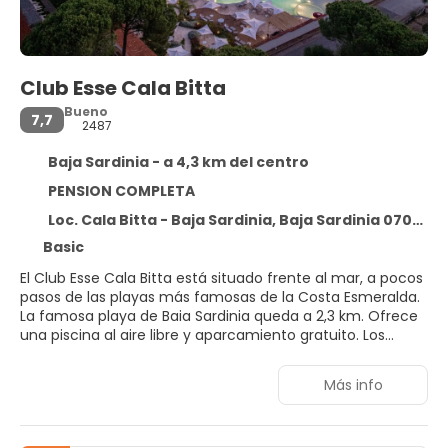
Club Esse Cala Bitta
Bueno
7,7
2487
Baja Sardinia - a 4,3 km del centro
PENSION COMPLETA
Loc. Cala Bitta - Baja Sardinia, Baja Sardinia 07040
Basic
El Club Esse Cala Bitta está situado frente al mar, a pocos
pasos de las playas más famosas de la Costa Esmeralda.
La famosa playa de Baia Sardinia queda a 2,3 km. Ofrece
una piscina al aire libre y aparcamiento gratuito. Los
huéspedes pueden encontrar sombrillas y tumbonas en
la playa privada de Cala Bitta. La Cala Bitta ofrece
Más info
habitaciones con aire acondicionado, nevera y amplios
espacios abiertos. Allí podrás disfrutar de desayunos,
almuerzos y cenas con especialidades típicas. El Club