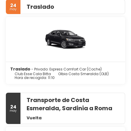
Esse Cala Bitta se encuentra cerca de la carretera SP 59,
24
Traslado
que te llevará a Porto Cervo en menos de 25 minutos.
may
Traslado
- Privado: Express Comfort Car (Coche)
Club Esse Cala Bitta
Olbia Costa Smeralda (OLB)
Hora de recogida: 11:10
Transporte de Costa
24
Esmeralda, Sardinia a Roma
may
Vuelta