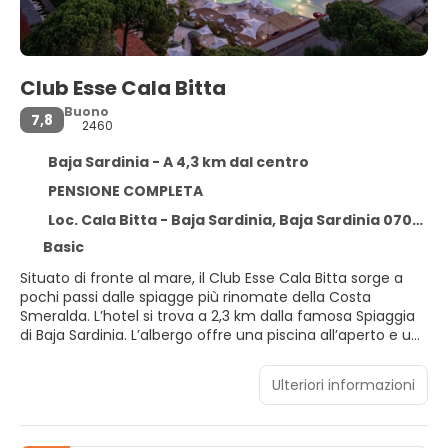
Club Esse Cala Bitta
Buono
7,8
2460
Baja Sardinia - A 4,3 km dal centro
PENSIONE COMPLETA
Loc. Cala Bitta - Baja Sardinia, Baja Sardinia 07040
Basic
Situato di fronte al mare, il Club Esse Cala Bitta sorge a
pochi passi dalle spiagge più rinomate della Costa
Smeralda. L’hotel si trova a 2,3 km dalla famosa Spiaggia
di Baja Sardinia. L’albergo offre una piscina all’aperto e un
parcheggio gratuito in loco. Presso la spiaggia privata del
Cala Bitta potrete approfittare di ombrelloni e lettini. Il
Ulteriori informazioni
Cala Bitta propone ampie aree all’aperto e camere
climatizzate con frigorifero. Avrete modo di gustare in
loco svariate specialità sarde a colazione, pranzo e cena.