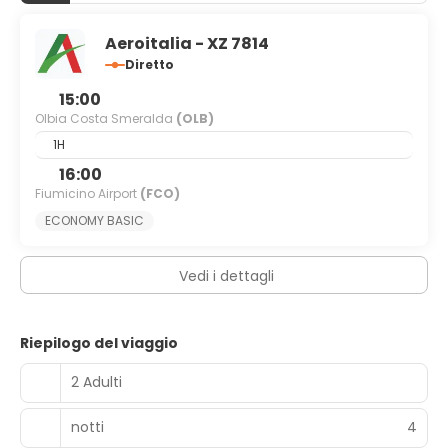
Aeroitalia - XZ 7814
Diretto
15:00
Olbia Costa Smeralda
(OLB)
1H
16:00
Fiumicino Airport
(FCO)
ECONOMY BASIC​
Vedi i dettagli
Riepilogo del viaggio
2 Adulti
notti
4