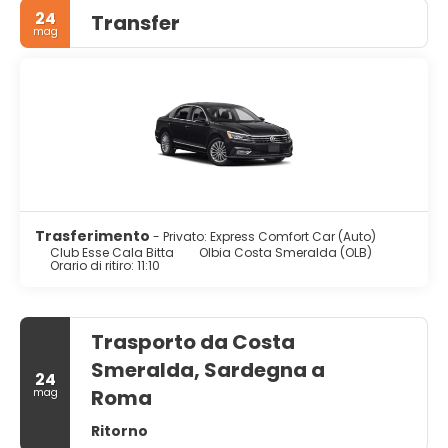
Il Club Esse Cala Bitta si trova nei pressi della strada SP 59,
24
Transfer
che vi consentirà di raggiungere Porto Cervo in meno di
mag
25 minuti.
Trasferimento
- Privato: Express Comfort Car (Auto)
Club Esse Cala Bitta
Olbia Costa Smeralda (OLB)
Orario di ritiro: 11:10
Trasporto da Costa
Smeralda, Sardegna a
24
Roma
mag
Ritorno