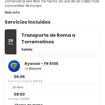
comercial al aire libre. De hecho, es una de las calles más
Más info
Servicios incluidos
Transporte de Roma a
20
Torremolinos
may
Salida
Ryanair - FR 6105
Directo
06:05
Fiumicino Airport
(FCO)
2h 45m
08:50
Malaga
(AGP)
1 bolso de mano