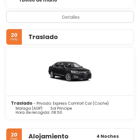
Detalles
20
Traslado
may
Traslado
- Privado: Express Comfort Car (Coche)
Malaga (AGP)
Sol Principe
Hora de recogida: 08:50
20
Alojamiento
4 Noches
may