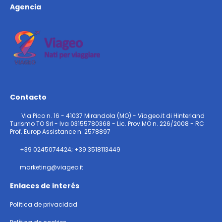
Agencia
Contacto
Via Pico n. 16 - 41037 Mirandola (MO) - Viageo.it di Hinterland
Turismo TO Srl - Iva 03155780368 - Lic. Prov.MO n. 226/2008 - RC
Prof. Europ Assistance n. 2578897
+39 0245074424; +39 3518113449
marketing@viageo.it
Enlaces de interés
Política de privacidad