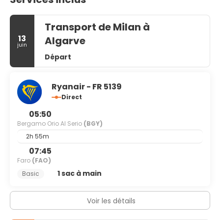
Transport de Milan à
13
Algarve
juin
Départ
Ryanair - FR 5139
Direct
05:50
Bergamo Orio Al Serio
(BGY)
2h 55m
07:45
Faro
(FAO)
1 sac à main
Basic
Voir les détails