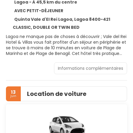
Lagoa - À 45,5 km du centre
AVEC PETIT-DÉJEUNER
Quinta Vale d'El Rei Lagoa, Lagoa 8400-421
CLASSIC, DOUBLE OR TWIN BED
Lagoa ne manque pas de choses à découvrir ; Vale del Rei
Hotel & Villas vous fait profiter d'un séjour en périphérie et
se trouve à moins de 10 minutes en voiture de Plage de
Marinha et de Plage de Benagil. Cet hôtel très pratique
pour les familles se trouve à 6,3 km de Plage Carvoeiro et
à 16,8 km de Marina d'Albufeira.
Informations complémentaires
Passez de purs moments de détente dans l'incroyable
spa de l'hébergement, un centre bien-être qui propose
des soins corporels et des soins du visage. N'hésitez
13
Location de voiture
surtout pas à profitez des nombreuses infrastructures de
juin
loisirs qui incluent notamment 2 piscines extérieures, un
centre de remise en forme ouvert 24 h/24 et un court de
tennis extérieur. Parmi les équipements et services
offerts par cet hôtel vous trouvez également l'accès Wi-
Fi à Internet gratuit, un service de garde d'enfants (en
supplément) et une salle de jeux vidéo. Une navette
gratuite vous conduit jusqu'à la plage.