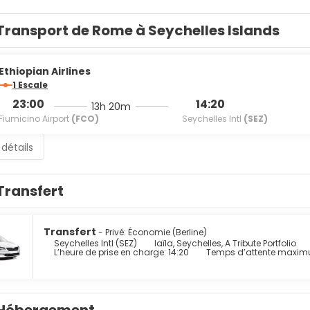
Transport de Rome à Seychelles Islands
Ethiopian Airlines
1 Escale
23:00
14:20
13h 20m
Fiumicino Airport
(FCO)
Seychelles Intl
(SEZ)
 détails
Transfert
Transfert
- Privé: Économie (Berline)
Seychelles Intl (SEZ)
laïla, Seychelles, A Tribute Portfolio
L’heure de prise en charge: 14:20
Temps d’attente maxim