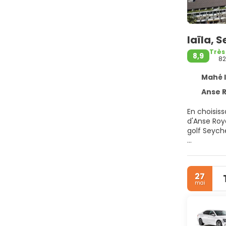
laïla, 
Très
8,9
8
Mahé I
Anse R
En choisiss
d'Anse Royale et à 3 min
golf Seych
Passez de 
corporels 
Internet gr
27
mai
Avec une d
télévision
chaînes pa
services o