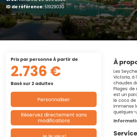
ID de référence:
51929030
prix par personne À partir de
À propo
2.736 €
Les Seychel
Victoria, à
chaudes de
Basé sur 2 adultes
Plages: de
est un par
Personnaliser
le coco de 
immense la
quelques-un
Réservez directement sans
modifications
Informat
Service
Je le veux!