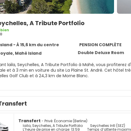
Seychelles, A Tribute Portfolio
 bien
28
sland - À 15,6 km du centre
PENSION COMPLÈTE
Double Deluxe Room
oyale, Mahé Island
ant laïla, Seychelles, A Tribute Portfolio à Mahé, vous profiterez 
 en voiture du site La Plaine St. André. Cet hôtel très pratique pour les familles se trouve à 5,7 km de Club de
elles Golf Club et à 24,3 km de Morne Blanc.
purs moments de détente dans l'incroyable spa de l'hébergemen
et des soins du visage. Parmi les équipements et services offert
atuit, un service de conciergerie et une salle de jeux vidéo.
Transfert
écoration personnalisée, les 84 chambres de l'hébergement vou
 LCD. Un accès gratuit au réseau Internet Wi-Fi et câblé vous p
r câble assurent votre divertissement. Les salles de bain com
Transfert
- Privé: Économie (Berline)
fferts par l'hébergement comprennent un téléphone, mais aussi 
laïla, Seychelles, A Tribute Portfolio
Seychelles Intl (SEZ)
L’heure de prise en charge: 13:59
Temps d’attente maximu