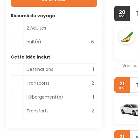
20
Résumé du voyage
mai
2 Adultes
nuit(s)
6
Cette idée inclut
Voir les
Destinations
1
Transports
2
21
mai
Hébergement(s)
1
Transferts
2
21