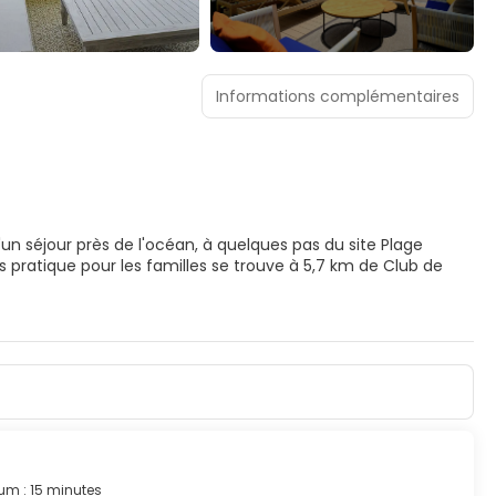
Informations complémentaires
d'un séjour près de l'océan, à quelques pas du site Plage
t, un centre bien-être qui propose des massages, des soins
s par cet hôtel vous trouvez également l'accès Wi-Fi à
s invitent à la détente et comprennent un minibar et une
ermet de rester en contact avec le reste du monde et des
prennent un bidet et un sèche-cheveux. Les équipements et
un coffre-fort et un bureau.
m : 15 minutes