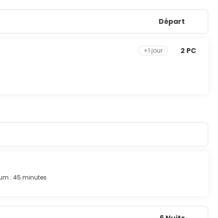
Départ
2 PC
+1 jour
um : 45 minutes
6 Nuits