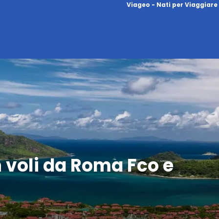
Viageo - Nati per Viaggiare
n voli da Roma Fco e