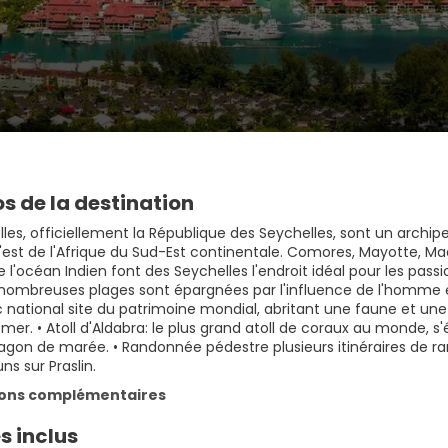
s de la destination
les, officiellement la République des Seychelles, sont un archipel
 l'est de l'Afrique du Sud-Est continentale. Comores, Mayotte, M
 l'océan Indien font des Seychelles l'endroit idéal pour les pa
 nombreuses plages sont épargnées par l'influence de l'homme e
c national site du patrimoine mondial, abritant une faune et un
mer. • Atoll d'Aldabra: le plus grand atoll de coraux au monde, s
gon de marée. • Randonnée pédestre plusieurs itinéraires de ran
s sur Praslin.
ions complémentaires
s inclus