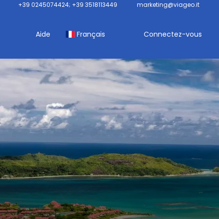
+39 0245074424; +39 3518113449
marketing@viageo.it
Aide
Français
Connectez-vous