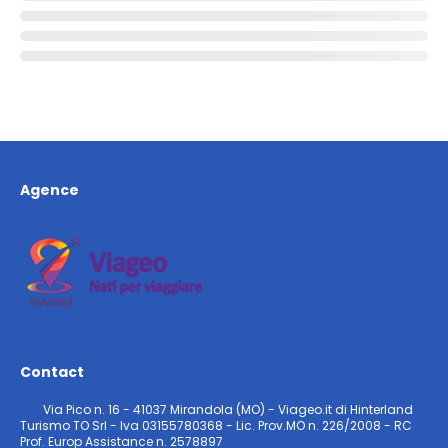
Agence
Contact
Via Pico n. 16 - 41037 Mirandola (MO) - Viageo.it di Hinterland
Turismo TO Srl - Iva 03155780368 - Lic. Prov.MO n. 226/2008 - RC
Prof. Europ Assistance n. 2578897