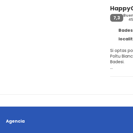
HappyC
Bue
7,3
4
Badesi
locali
Si optas p
Poltu Biancu. Además, este centro vacacional para familias se encuentra a 1,5 km de Golfo de Asinara y a 3,6 k
Badesi.
Este centr
Reserva un
cocina.
En HappyCa
La recepció
Agencia