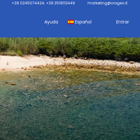
+39 0245074424; +39 3518113449
marketing@viageo.it
Ayuda
Español
Entrar