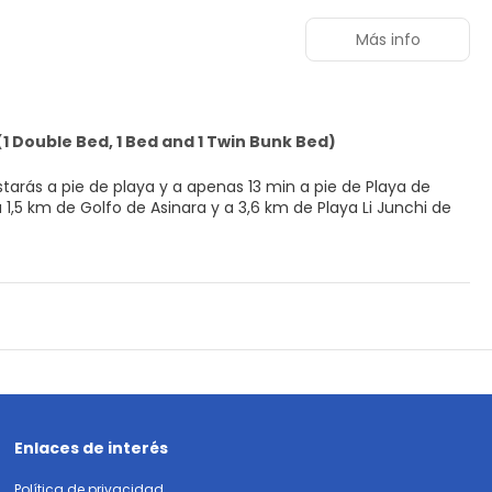
Más info
 Double Bed, 1 Bed and 1 Twin Bunk Bed)
tarás a pie de playa y a apenas 13 min a pie de Playa de
ito.
ina básica con frigorífico/congelador grande y placa de
sición.
gratuito disponible.
Enlaces de interés
Política de privacidad