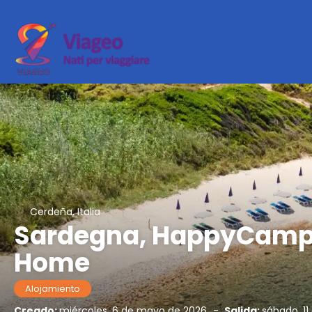
Cerdeña, Italia
Sardegna, HappyCamp B
Home
Alojamiento
Creado:
miércoles, 6 de mayo de 2026
-
Salida:
sábado, 11