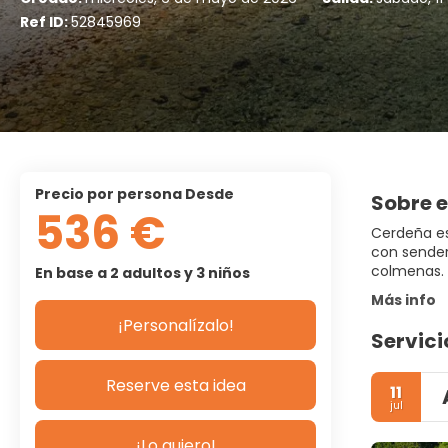
Ref ID:
52845969
precio por persona Desde
Sobre e
536 €
Cerdeña es
con sender
colmenas. 
En base a 2 adultos y 3 niños
Más info
¡Personalízalo!
Servici
Reserve esta idea
11
jul
¡Lo quiero!