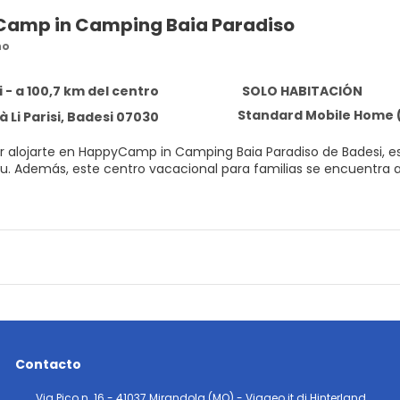
amp in Camping Baia Paradiso
no
5
 - a 100,7 km del centro
SOLO HABITACIÓN
Standard Mobile Home (1
tà Li Parisi, Badesi 07030
or alojarte en HappyCamp in Camping Baia Paradiso de Badesi, es
m de Playa Li Junchi de
o vacacional para no fumadores dispone de un club infantil gratu
a de las 10 habitaciones climatizadas, todas equipadas con coc
mp in Camping Baia Paradiso tienes un bar-cafetería a tu dispo
n tiene un horario limitado. Hay un aparcamiento sin asistencia 
Contacto
Via Pico n. 16 - 41037 Mirandola (MO) - Viageo.it di Hinterland