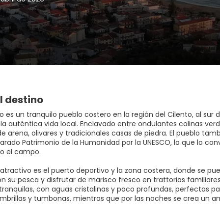
l destino
o es un tranquilo pueblo costero en la región del Cilento, al sur 
y la auténtica vida local. Enclavado entre ondulantes colinas v
e arena, olivares y tradicionales casas de piedra. El pueblo tamb
larado Patrimonio de la Humanidad por la UNESCO, lo que lo convi
o el campo.
l atractivo es el puerto deportivo y la zona costera, donde se p
n su pesca y disfrutar de marisco fresco en trattorias familiare
tranquilas, con aguas cristalinas y poco profundas, perfectas pa
mbrillas y tumbonas, mientras que por las noches se crea un ambi