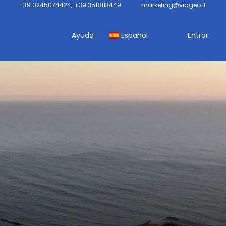
+39 0245074424; +39 3518113449
marketing@viageo.it
Ayuda
Español
Entrar