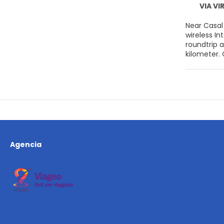
VIA VI
Near Casal
wireless I
roundtrip a
kilometer. Casal Velino Marina - 1 km / 0.6 mi Casal Velino Watchtower - 1.4 km / 0.9 mi Velia Ruins - 4.5 km / 2.8 mi Spiaggia di Ascea -
5.9 km / 3.7 mi Ascea Marina Beach - 7.6 km / 4.7 mi Acciaroli Grande Beach - 12.7 km / 7.9 mi Sp
mi Giambattista Vico Foundation - 24.8 km / 15.4 mi Sunset Beach Club Palinuro - 25.8 km / 16 mi Marinella Beach - 29 km / 18 mi
Buondormire Beach - 29.6 km / 18.4 m
Mare - 30.2 km / 18.8 mi Palinuro Natural Arch - 30.9 km / 19.2
Located in C
(4.5 km) f
Agencia