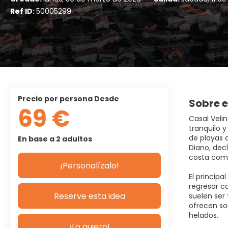
Ref ID:
50005299
precio por persona Desde
Sobre e
69 €
Casal Velin
tranquilo 
de playas d
En base a 2 adultos
Diano, dec
costa com
¡Personalízalo!
El principa
regresar co
Reserve esta idea
suelen ser 
ofrecen so
helados.
¡Lo quiero!