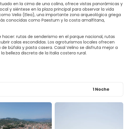
 situado en la cima de una colina, ofrece vistas panorámicas y
 local y siéntese en la plaza principal para observar la vida
s como Velia (Elea), una importante zona arqueológica griega
 más conocidas como Paestum y la costa amalfitana,
e hacer: rutas de senderismo en el parque nacional, rutas
scubrir calas escondidas. Los agroturismos locales ofrecen
 de búfala y pasta casera. Casal Velino se disfruta mejor a
 belleza discreta de la Italia costera rural.
1 Noche