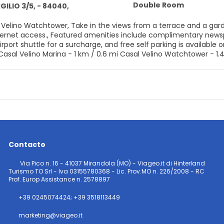
Double Room
RGILIO 3/5, - 84040,
 Velino Watchtower, Take in the views from a terrace and a g
nternet access., Featured amenities include complimentary newsp
irport shuttle for a surcharge, and free self parking is available 
iaggia di Case del Conte - 22.5 km / 14
i Porto Beach - 29.8 km / 18.5 mi Caves of Palinuro - 29.9 km / 18.6 mi Church of Santa Maria a
 mi The nearest major airport is Naples (NAP-Naples Intl.) - 148.1 km / 92 mi
asal Velino, Hotel Indaco is within a 5-minute drive of Casal Velino Marin
rom Velia Ruins and 3.7 mi (5.9 km) from spiaggia di Ascea.
Contacto
Via Pico n. 16 - 41037 Mirandola (MO) - Viageo.it di Hinterland
Turismo TO Srl - Iva 03155780368 - Lic. Prov.MO n. 226/2008 - RC
Prof. Europ Assistance n. 2578897
+39 0245074424; +39 3518113449
marketing@viageo.it