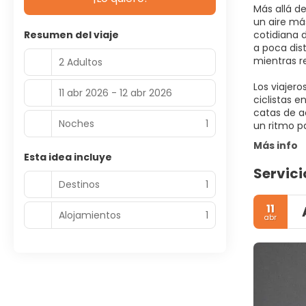
Más allá de
un aire más
Resumen del viaje
cotidiana 
a poca dis
mientras re
2 Adultos
Los viajer
11 abr 2026 - 12 abr 2026
ciclistas e
catas de a
Noches
1
un ritmo pa
Más info
Esta idea incluye
Servici
Destinos
1
11
Alojamientos
1
abr