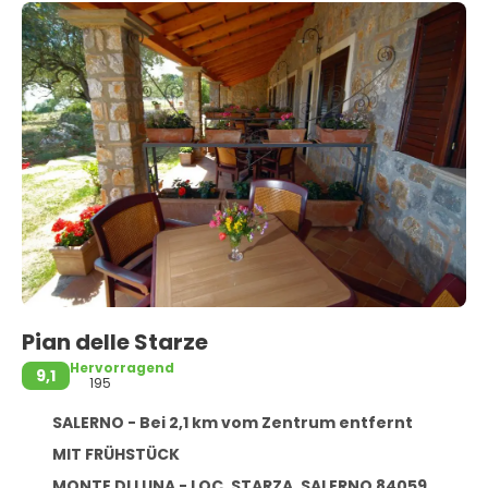
Pian delle Starze
Hervorragend
9,1
195
SALERNO - Bei 2,1 km vom Zentrum entfernt
MIT FRÜHSTÜCK
MONTE DI LUNA - LOC. STARZA, SALERNO 84059