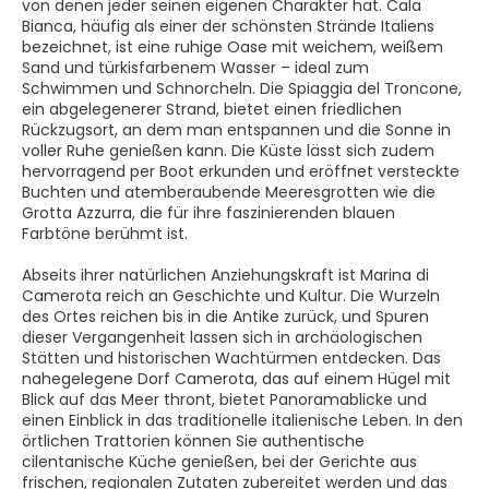
von denen jeder seinen eigenen Charakter hat. Cala
Bianca, häufig als einer der schönsten Strände Italiens
bezeichnet, ist eine ruhige Oase mit weichem, weißem
Sand und türkisfarbenem Wasser – ideal zum
Schwimmen und Schnorcheln. Die Spiaggia del Troncone,
ein abgelegenerer Strand, bietet einen friedlichen
Rückzugsort, an dem man entspannen und die Sonne in
voller Ruhe genießen kann. Die Küste lässt sich zudem
hervorragend per Boot erkunden und eröffnet versteckte
Buchten und atemberaubende Meeresgrotten wie die
Grotta Azzurra, die für ihre faszinierenden blauen
Farbtöne berühmt ist.
Abseits ihrer natürlichen Anziehungskraft ist Marina di
Camerota reich an Geschichte und Kultur. Die Wurzeln
des Ortes reichen bis in die Antike zurück, und Spuren
dieser Vergangenheit lassen sich in archäologischen
Stätten und historischen Wachtürmen entdecken. Das
nahegelegene Dorf Camerota, das auf einem Hügel mit
Blick auf das Meer thront, bietet Panoramablicke und
einen Einblick in das traditionelle italienische Leben. In den
örtlichen Trattorien können Sie authentische
cilentanische Küche genießen, bei der Gerichte aus
frischen, regionalen Zutaten zubereitet werden und das