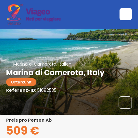
Marina di Camerota, Italien
Marina di Camerota, Italy
Unterkunft
Referenz-ID:
51682535
Preis pro Person Ab
509 €