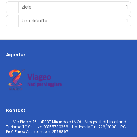
terrace with amazing sea views. Family rooms have a
Ziele
1
bedroom and living room and feature a kitchenette.For a
fee, guests can go mountain biking or horse riding.The
pearl of hotel is the Carrubone Restaurant where guests
Unterkünfte
1
will be able to sample a great selection of dishes,
including vegetarian and Mediterranean cuisines using
local products made by farming and organic companies.
Agentur
Kontakt
Via Pico n. 16 - 41037 Mirandola (MO) - Viageo.it di Hinterland
Turismo TO Srl - Iva 03155780368 - Lic. Prov.MO n. 226/2008 - RC
Prof. Europ Assistance n. 2578897