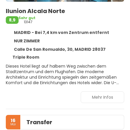
Ilunion Alcala Norte
Sehr gut
8,9
13147
MADRID - Bei 7,4 km vom Zentrum entfernt
NUR ZIMMER
Calle De San Romualdo, 30, MADRID 28037
Triple Room
Dieses Hotel liegt auf halbem Weg zwischen dem
Stadtzentrum und dem Flughafen. Die moderne
Architektur und Einrichtung spiegeln den zeitgemäßen
Komfort und die Einrichtungen des Hotels wider. Die U-
Bahn-Station Suanzes ist nur wenige Schritte vom Hotel
entfernt, und in der Nähe gibt es eine Fülle von
Mehr Infos
Geschäften, Restaurants, Bars und Nachtclubs. Zum
Flughafen Barajas sind es mit dem Auto nur 10 Minuten.
Dies ist das perfekte Businesshotel in der Nähe des Palacio
de Congresos de Madrid und in der Nähe der attraktivsten
16
Transfer
Touristen- und Geschäftsviertel der spanischen
Mai
Hauptstadt.