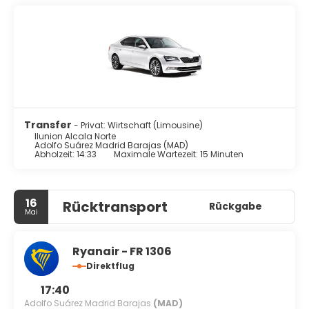
Transfer
- Privat: Wirtschaft (Limousine)
Ilunion Alcala Norte
Adolfo Suárez Madrid Barajas (MAD)
Abholzeit: 14:33
Maximale Wartezeit: 15 Minuten
16
Rücktransport
Rückgabe
Mai
Ryanair - FR 1306
Direktflug
17:40
Adolfo Suárez Madrid Barajas
(MAD)