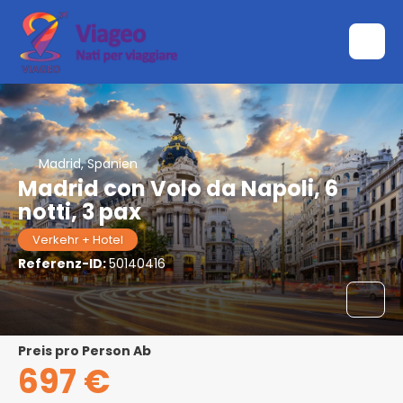
Madrid, Spanien
Madrid con Volo da Napoli, 6
notti, 3 pax
Verkehr + Hotel
Referenz-ID:
50140416
Preis pro Person Ab
697 €