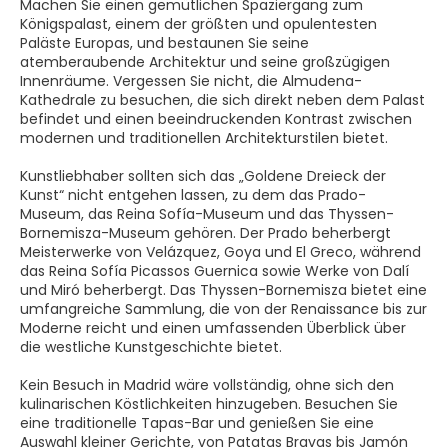
Machen Sie einen gemütlichen Spaziergang zum
Königspalast, einem der größten und opulentesten
Paläste Europas, und bestaunen Sie seine
atemberaubende Architektur und seine großzügigen
Innenräume. Vergessen Sie nicht, die Almudena-
Kathedrale zu besuchen, die sich direkt neben dem Palast
befindet und einen beeindruckenden Kontrast zwischen
modernen und traditionellen Architekturstilen bietet.
Kunstliebhaber sollten sich das „Goldene Dreieck der
Kunst“ nicht entgehen lassen, zu dem das Prado-
Museum, das Reina Sofía-Museum und das Thyssen-
Bornemisza-Museum gehören. Der Prado beherbergt
Meisterwerke von Velázquez, Goya und El Greco, während
das Reina Sofía Picassos Guernica sowie Werke von Dalí
und Miró beherbergt. Das Thyssen-Bornemisza bietet eine
umfangreiche Sammlung, die von der Renaissance bis zur
Moderne reicht und einen umfassenden Überblick über
die westliche Kunstgeschichte bietet.
Kein Besuch in Madrid wäre vollständig, ohne sich den
kulinarischen Köstlichkeiten hinzugeben. Besuchen Sie
eine traditionelle Tapas-Bar und genießen Sie eine
Auswahl kleiner Gerichte, von Patatas Bravas bis Jamón