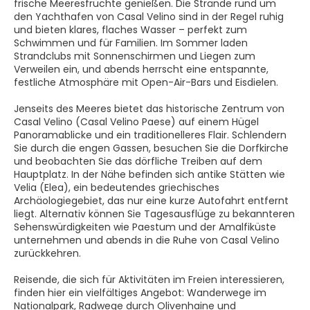
frische Meeresfrüchte genießen. Die Strände rund um
den Yachthafen von Casal Velino sind in der Regel ruhig
und bieten klares, flaches Wasser – perfekt zum
Schwimmen und für Familien. Im Sommer laden
Strandclubs mit Sonnenschirmen und Liegen zum
Verweilen ein, und abends herrscht eine entspannte,
festliche Atmosphäre mit Open-Air-Bars und Eisdielen.
Jenseits des Meeres bietet das historische Zentrum von
Casal Velino (Casal Velino Paese) auf einem Hügel
Panoramablicke und ein traditionelleres Flair. Schlendern
Sie durch die engen Gassen, besuchen Sie die Dorfkirche
und beobachten Sie das dörfliche Treiben auf dem
Hauptplatz. In der Nähe befinden sich antike Stätten wie
Velia (Elea), ein bedeutendes griechisches
Archäologiegebiet, das nur eine kurze Autofahrt entfernt
liegt. Alternativ können Sie Tagesausflüge zu bekannteren
Sehenswürdigkeiten wie Paestum und der Amalfiküste
unternehmen und abends in die Ruhe von Casal Velino
zurückkehren.
Reisende, die sich für Aktivitäten im Freien interessieren,
finden hier ein vielfältiges Angebot: Wanderwege im
Nationalpark, Radwege durch Olivenhaine und