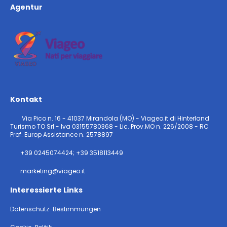
Agentur
Kontakt
Via Pico n. 16 - 41037 Mirandola (MO) - Viageo.it di Hinterland
Turismo TO Srl - Iva 03155780368 - Lic. Prov.MO n. 226/2008 - RC
Prof. Europ Assistance n. 2578897
+39 0245074424; +39 3518113449
marketing@viageo.it
Interessierte Links
Datenschutz-Bestimmungen