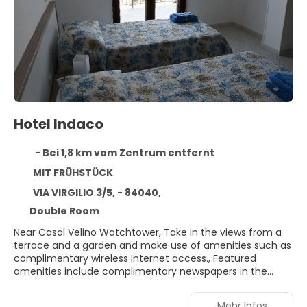
Hotel Indaco
- Bei 1,8 km vom Zentrum entfernt
MIT FRÜHSTÜCK
VIA VIRGILIO 3/5, - 84040,
Double Room
Near Casal Velino Watchtower, Take in the views from a
terrace and a garden and make use of amenities such as
complimentary wireless Internet access., Featured
amenities include complimentary newspapers in the
lobby and laundry facilities. Guests may use a roundtrip
airport shuttle for a surcharge, and free self parking is
Mehr Infos